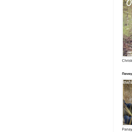
Christ
Παναγ
Panayi