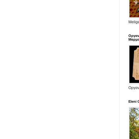
Melige
Οργαν
Μαρμα
Οργαν
Eleni 