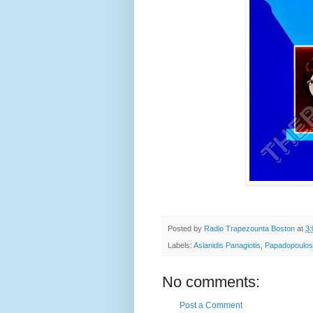
Posted by
Radio Trapezounta Boston
at
3
Labels:
Aslanidis Panagiotis
,
Papadopoulos
No comments:
Post a Comment