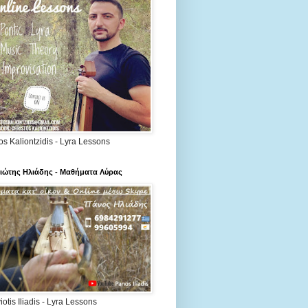
os Kaliontzidis - Lyra Lessons
ιώτης Ηλιάδης - Μαθήματα Λύρας
otis Iliadis - Lyra Lessons