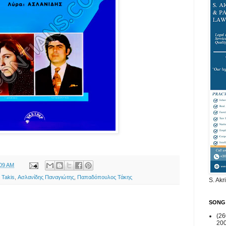
:09 AM
 Takis
,
Ασλανίδης Παναγιώτης
,
Παπαδόπουλος Τάκης
S. Akr
SONG
(2
20