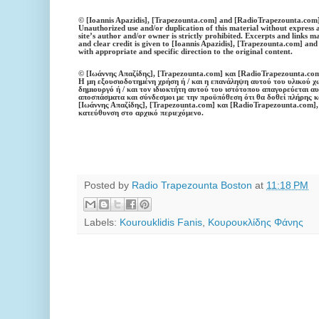
© [Ioannis Apazidis], [Trapezounta.com] and [RadioTrapezounta.com]
Unauthorized use and/or duplication of this material without express 
site’s author and/or owner is strictly prohibited. Excerpts and links m
and clear credit is given to [Ioannis Apazidis], [Trapezounta.com] a
with appropriate and specific direction to the original content.
© [Ιωάννης Απαζίδης], [Trapezounta.com] και [RadioTrapezounta.com
Η μη εξουσιοδοτημένη χρήση ή / και η επανάληψη αυτού του υλικού χω
δημιουργό ή / και τον ιδιοκτήτη αυτού του ιστότοπου απαγορεύεται 
αποσπάσματα και σύνδεσμοι με την προϋπόθεση ότι θα δοθεί πλήρης 
[Ιωάννης Απαζίδης],
[Trapezounta.com] και [RadioTrapezounta.com],
κατεύθυνση στο αρχικό περιεχόμενο.
Posted by
Radio Trapezounta Boston
at
11:18 PM
Labels:
Kourouklidis Fanis
,
Κουρουκλίδης Φάνης