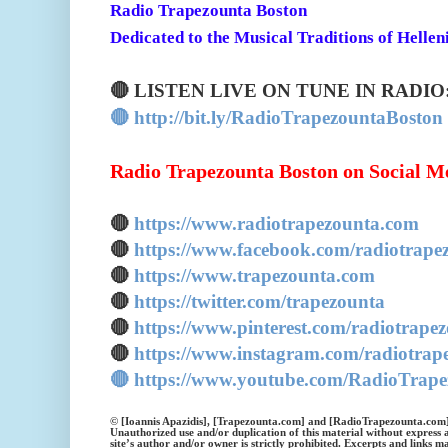
Radio Trapezounta Boston
Dedicated to the Musical Traditions of Hellen
🔴 LISTEN LIVE ON TUNE IN RADIO
🔴 http://bit.ly/RadioTrapezountaBoston
Radio Trapezounta Boston on Social M
🔴
https://www.radiotrapezounta.com
🔴
https://www.facebook.com/radiotrape
🔴
https://www.trapezounta.com
🔴
https://twitter.com/trapezounta
🔴
https://www.pinterest.com/radiotrape
🔴
https://www.instagram.com/radiotrap
🔴 https://www.youtube.com/RadioTrap
© [Ioannis Apazidis], [Trapezounta.com] and [RadioTrapezounta.com]
Unauthorized use and/or duplication of this material without express 
site’s author and/or owner is strictly prohibited. Excerpts and links m