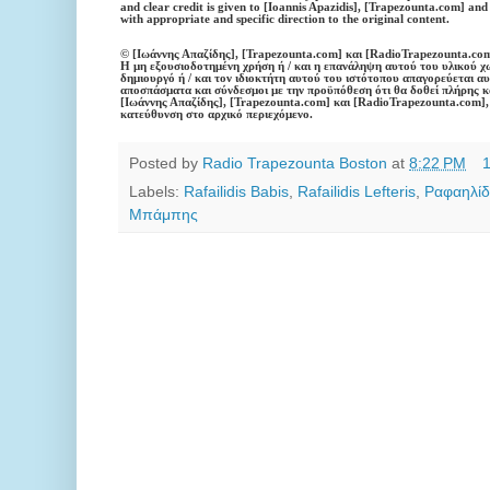
and clear credit is given to [Ioannis Apazidis], [Trapezounta.com] a
with appropriate and specific direction to the original content.
© [Ιωάννης Απαζίδης], [Trapezounta.com] και [RadioTrapezounta.com
Η μη εξουσιοδοτημένη χρήση ή / και η επανάληψη αυτού του υλικού χω
δημιουργό ή / και τον ιδιοκτήτη αυτού του ιστότοπου απαγορεύεται 
αποσπάσματα και σύνδεσμοι με την προϋπόθεση ότι θα δοθεί πλήρης 
[Ιωάννης Απαζίδης],
[Trapezounta.com] και [RadioTrapezounta.com],
κατεύθυνση στο αρχικό περιεχόμενο.
Posted by
Radio Trapezounta Boston
at
8:22 PM
Labels:
Rafailidis Babis
,
Rafailidis Lefteris
,
Ραφαηλίδ
Μπάμπης