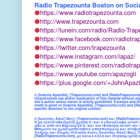
Radio Trapezounta Boston on Soci
https://www.radiotrapezounta.com
http://www.trapezounta.com
https://tunein.com/radio/Radio-Tra
https://www.facebook.com/radiotra
https://twitter.com/trapezounta
https://www.instagram.com/iapaz/
https://www.pinterest.com/radiotra
https://www.youtube.com/apazogli
https://plus.google.com/+JohnApazi
© [Ioannis Apazidis], [Trapezounta.com] and [RadioTrapezounta
Unauthorized use and/or duplication of this material without ex
site’s author and/or owner is strictly prohibited. Excerpts and l
credit is given to [Ioannis Apazidis], [Trapezounta.com] and [
specific direction to the original content.
© [Ιωάννης Απαζίδης], [Trapezounta.com] και [RadioTrapezou
Η μη εξουσιοδοτημένη χρήση ή / και η επανάληψη αυτού 
άδεια από τον δημιουργό ή / και τον ιδιοκτήτη αυτού το
Μπορούν να χρησιμοποιηθούν αποσπάσματα και σύνδεσμο
πλήρης και σαφής πίστωση στους [Ιωάννης Απαζίδης], [T
[RadioTrapezounta.com], με κατάλληλη και συγκεκριμένη