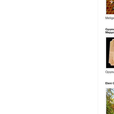
Melige
Οργαν
Μαρμα
Οργαν
Eleni 