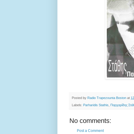
Posted by
Radio Trapezounta Boston
at
1
Labels:
Parharidis Stathis
,
Παρχαρίδης Στά
No comments:
Post a Comment