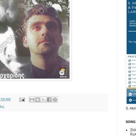
2:50 AM
θης
S. Akr
SONG
Στά
Κων