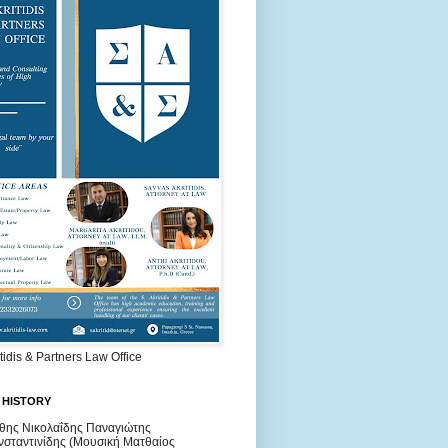
itidis & Partners Law Office
 HISTORY
θης Νικολαΐδης Παναγιώτης
σταντινίδης (Μουσική Ματθαίος