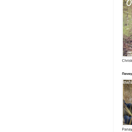
Christ
Παναγ
Panayi