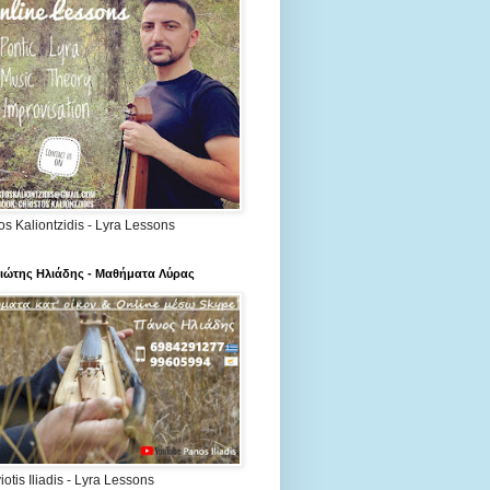
os Kaliontzidis - Lyra Lessons
ιώτης Ηλιάδης - Μαθήματα Λύρας
otis Iliadis - Lyra Lessons