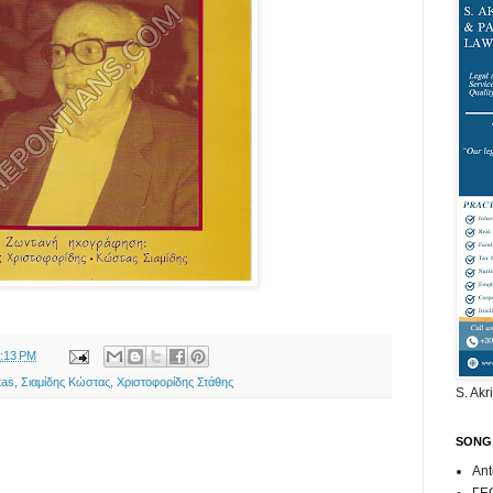
:13 PM
tas
,
Σιαμίδης Κώστας
,
Χριστοφορίδης Στάθης
S. Akr
SONG
Ant