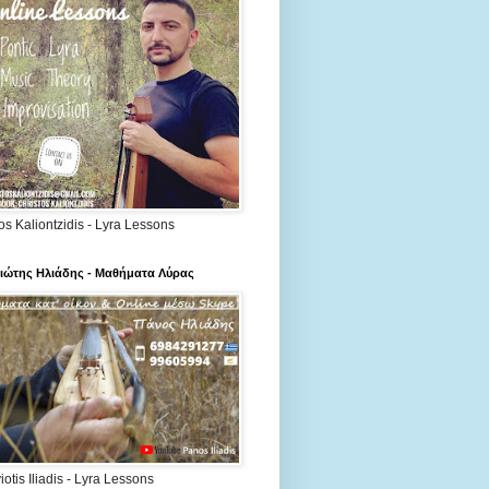
os Kaliontzidis - Lyra Lessons
ιώτης Ηλιάδης - Μαθήματα Λύρας
otis Iliadis - Lyra Lessons