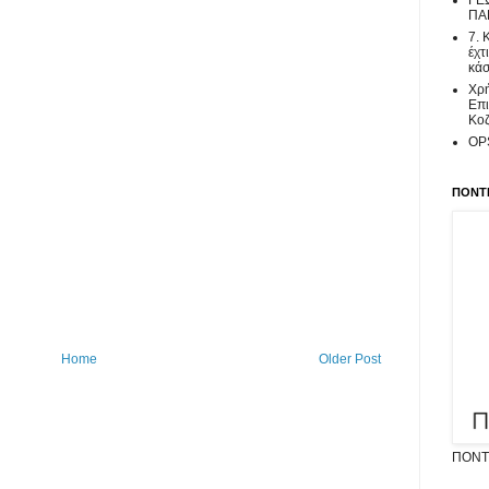
ΓΕ
ΠΑ
7. 
έχτ
κάσ
Χρή
Επι
Κοζ
OPS
ΠΟΝΤΙ
Home
Older Post
ΠΟΝΤΙ