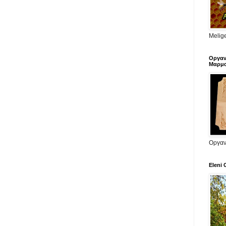
Melige
Οργαν
Μαρμα
Οργαν
Eleni 