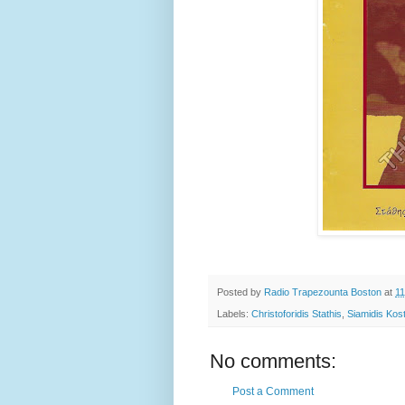
Posted by
Radio Trapezounta Boston
at
11
Labels:
Christoforidis Stathis
,
Siamidis Kos
No comments:
Post a Comment