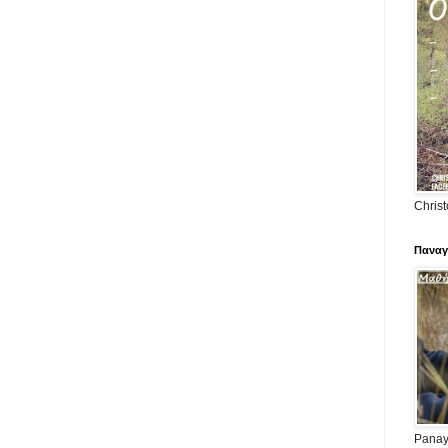
Christ
Παναγ
Panayi