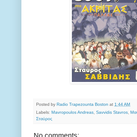
Posted by
Radio Trapezounta Boston
at
1:44 AM
Labels:
Mavropoulos Andreas
,
Savvidis Stavros
,
Μα
Σταύρος
No comments: