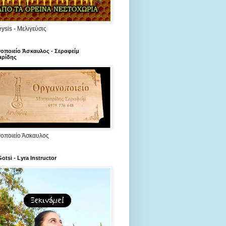
ysis - Μελιγεύσις
οποιείο Άσκαυλος - Σεραφείμ
ρίδης
οποιείο Άσκαυλος
Gotsi - Lyra Instructor