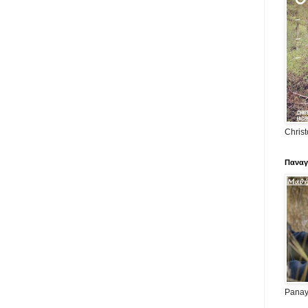
Christ
Παναγ
Panayi