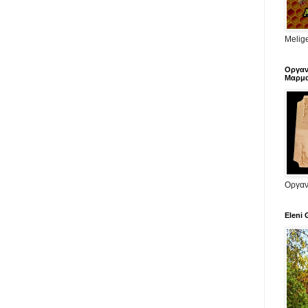
Melige
Οργαν
Μαρμα
Οργαν
Eleni 