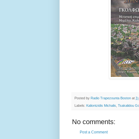
Posted by
Radio Trapezounta Boston
at
3
Labels:
Kaliontzidis Michalis
,
Tsakalidou Go
No comments:
Post a Comment