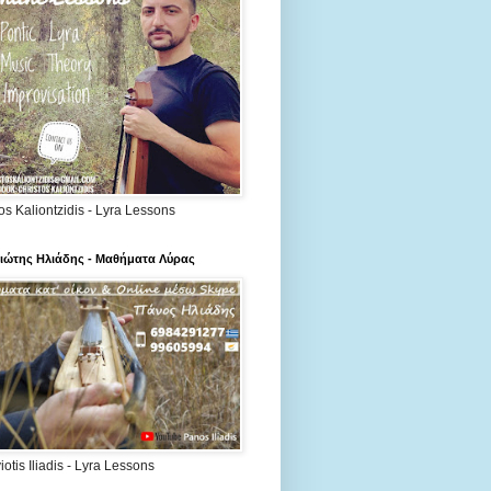
os Kaliontzidis - Lyra Lessons
ιώτης Ηλιάδης - Μαθήματα Λύρας
otis Iliadis - Lyra Lessons