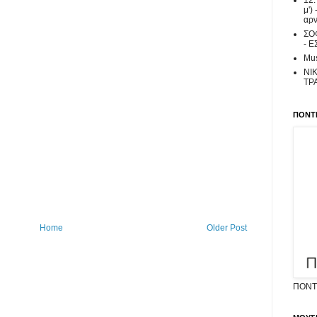
12.
μ')
αρν
ΣΟ
- Ε
Mus
ΝΙΚ
ΤΡ
ΠΟΝΤΙ
Home
Older Post
ΠΟΝΤΙ