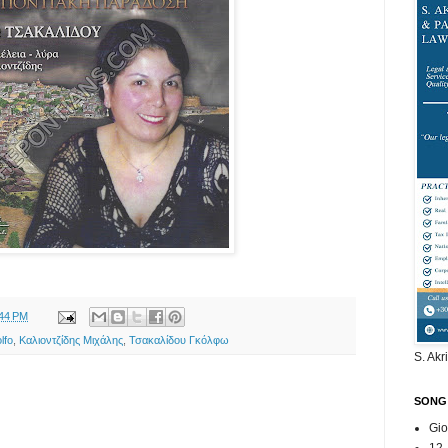
:44 PM
lfo
,
Καλιοντζίδης Μιχάλης
,
Τσακαλίδου Γκόλφω
S. Akr
SONG
Gio