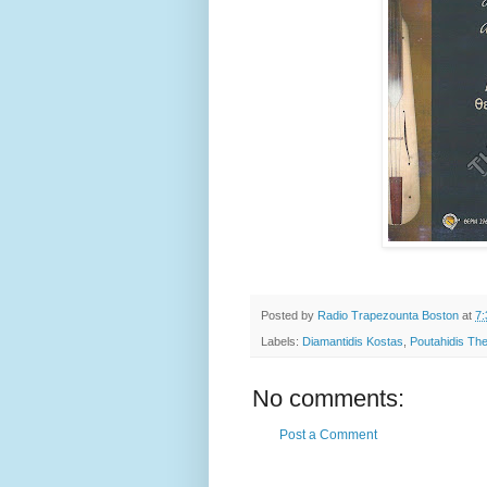
Posted by
Radio Trapezounta Boston
at
7
Labels:
Diamantidis Kostas
,
Poutahidis The
No comments:
Post a Comment