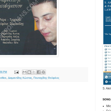
:36 PM
ofilos
,
Διαμαντίδης Κώστας
,
Πουταχίδης Θεόφιλος
S. Akr
SONG
Mic