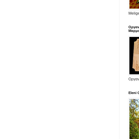
Melige
Οργαν
Μαρμα
Οργαν
Eleni 