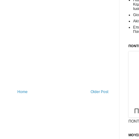
Γιώ
Κεμ
Ιωα
Gio
Aki
Επι
Πα
ΠΟΝΤΙ
Home
Older Post
ΠΟΝΤΙ
ΜΟΥΣ