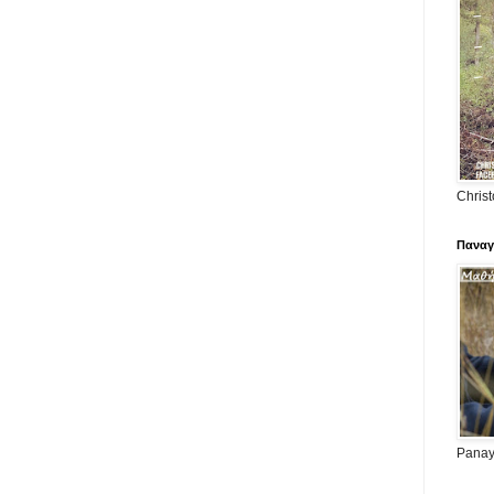
Christ
Παναγ
Panayi