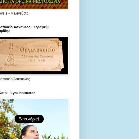
ysis - Μελιγεύσις
οποιείο Άσκαυλος - Σεραφείμ
ρίδης
οποιείο Άσκαυλος
Gotsi - Lyra Instructor