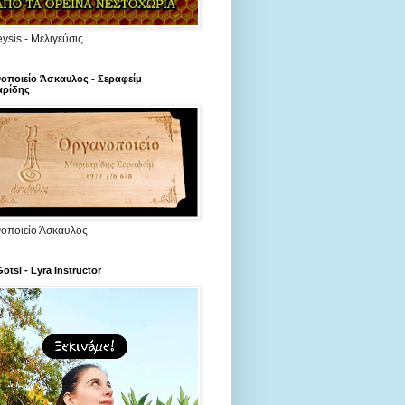
ysis - Μελιγεύσις
οποιείο Άσκαυλος - Σεραφείμ
ρίδης
οποιείο Άσκαυλος
Gotsi - Lyra Instructor