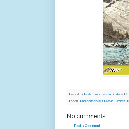
Posted by
Radio Trapezounta Boston
at
1
Labels:
Karapanagiotidis Kostas
,
Veriotis 
No comments:
Post a Comment