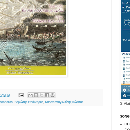
0:25 PM
Theodoros
,
Βεριώτης Θεόδωρος
,
Καραπαναγιωτίδης Κώστας
S. Akr
SONG
ΘΕ