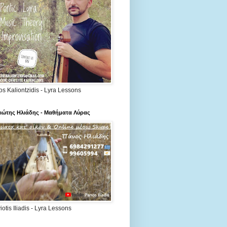
os Kaliontzidis - Lyra Lessons
ιώτης Ηλιάδης - Μαθήματα Λύρας
otis Iliadis - Lyra Lessons