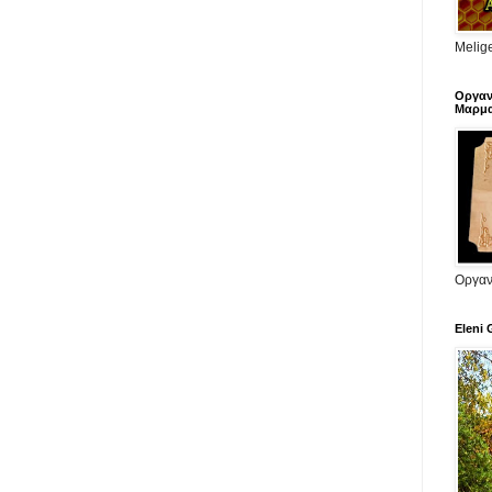
Melige
Οργαν
Μαρμα
Οργαν
Eleni 