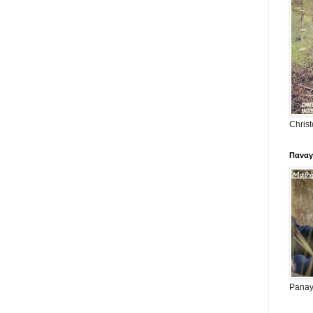
Christ
Παναγ
Panayi