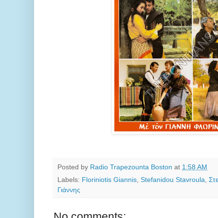
Posted by
Radio Trapezounta Boston
at
1:58 AM
Labels:
Floriniotis Giannis
,
Stefanidou Stavroula
,
Στ
Γιάννης
No comments: