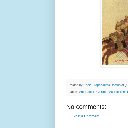
Posted by
Radio Trapezounta Boston
at
9
Labels:
Amarantidis Giorgos
,
Αμαραντίδης 
No comments:
Post a Comment