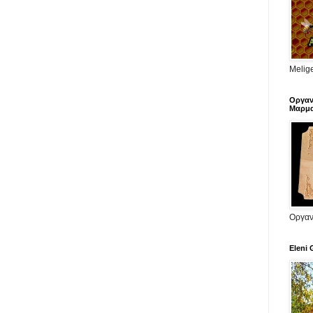
Melige
Οργαν
Μαρμα
Οργαν
Eleni 