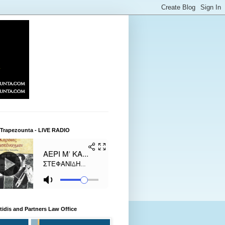
 Trapezounta - LIVE RADIO
itidis and Partners Law Office