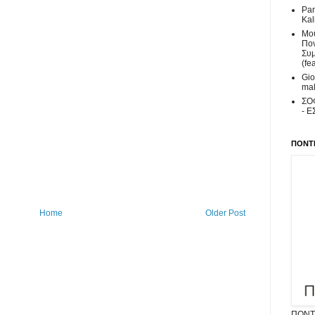
Pan
Kal
Μου
Πον
Συμ
(fe
Gio
mal
ΣΟ
- Ε
ΠΟΝΤΙ
Home
Older Post
ΠΟΝΤΙ