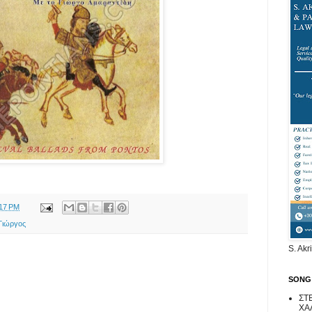
:17 PM
Γιώργος
S. Akr
SONG
ΣΤ
ΧΑ