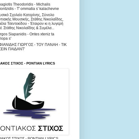
agiotis Theodoridis - Michalis
iontzidis - T' ommatia s' kalachevne
σικό Σχολείο Κατερίνης, Σύνολο
τιακής Μουσικής, Στάθης Νικολαΐδης,
έλα Τσεντεκίδου - Έταιρον κι η λυγερή
at. Στάθης Νικολαΐδης & Συμέλα...
rgos Siapanidis - Ontes xteniz ta
lopa s'
ΦΙΑΝΙΔΗΣ ΓΙΩΡΓΟΣ - ΤΟΥ ΠΑΝΑΗ - ΤΙΚ
ΣΕΙΝ ΠΑΙΔΑΝΤ'
ΑΚΟΣ ΣΤΙΧΟΣ - PONTIAN LYRICS
ΑΚΟΣ ΣΤΙΧΟΣ - PONTIAN LYRICS