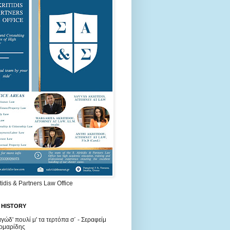
itidis & Partners Law Office
 HISTORY
γώδ' πουλί μ' τα τερτόπα σ΄ - Σεραφείμ
ρμαρίδης