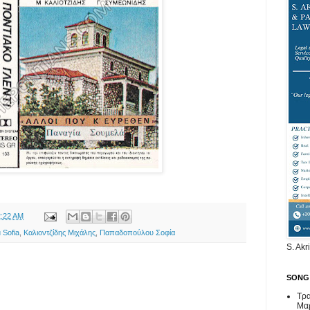
2:22 AM
 Sofia
,
Καλιοντζίδης Μιχάλης
,
Παπαδοπούλου Σοφία
S. Akr
SONG
Τρα
Μα