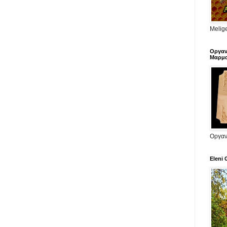
Melige
Οργαν
Μαρμα
Οργαν
Eleni 