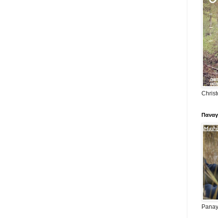
Christ
Παναγ
Panayi