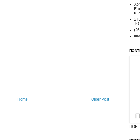
Χρή
Επι
Κοζ
ΣΤ
ΤΟ
(2
Ili
ΠΟΝΤΙ
Home
Older Post
ΠΟΝΤΙ