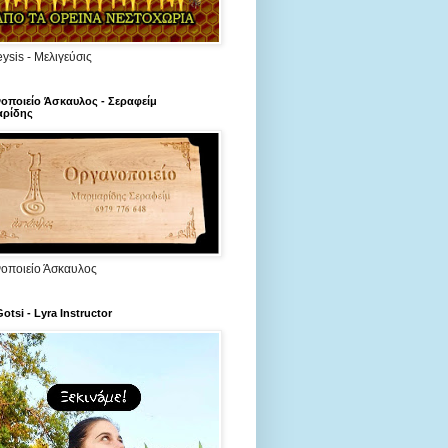
ysis - Μελιγεύσις
οποιείο Άσκαυλος - Σεραφείμ
ρίδης
οποιείο Άσκαυλος
Gotsi - Lyra Instructor