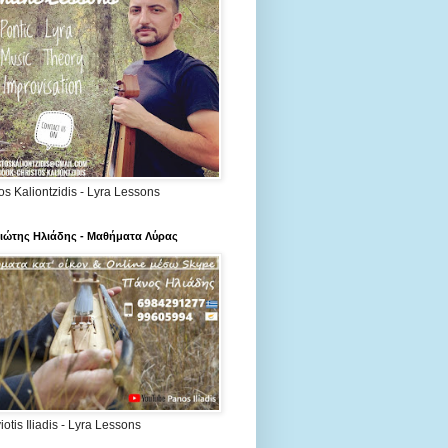
os Kaliontzidis - Lyra Lessons
ιώτης Ηλιάδης - Μαθήματα Λύρας
otis Iliadis - Lyra Lessons