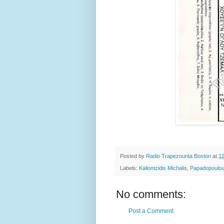
Posted by
Radio Trapezounta Boston
at
1
Labels:
Kaliontzidis Michalis
,
Papadopoulou
No comments:
Post a Comment