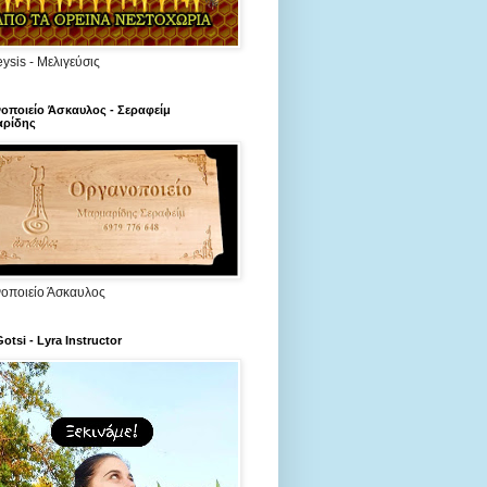
ysis - Μελιγεύσις
οποιείο Άσκαυλος - Σεραφείμ
ρίδης
οποιείο Άσκαυλος
Gotsi - Lyra Instructor