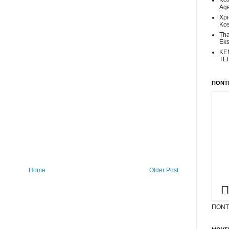
Kos
Age
Χρι
Kos
Tha
Eks
ΚΕ
ΤΕ
ΠΟΝΤΙ
Home
Older Post
ΠΟΝΤΙ