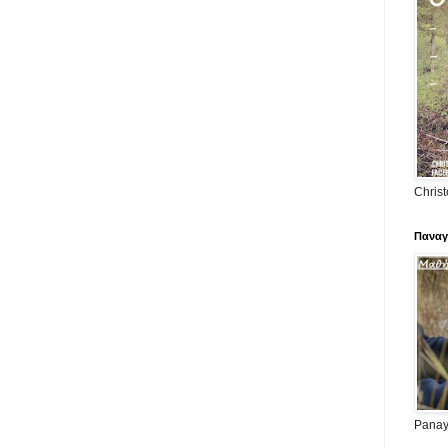
Christ
Παναγ
Panayi