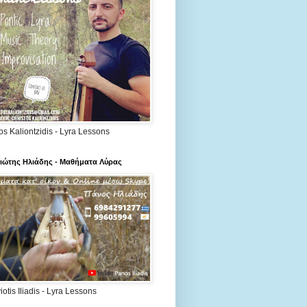
os Kaliontzidis - Lyra Lessons
ιώτης Ηλιάδης - Μαθήματα Λύρας
otis Iliadis - Lyra Lessons