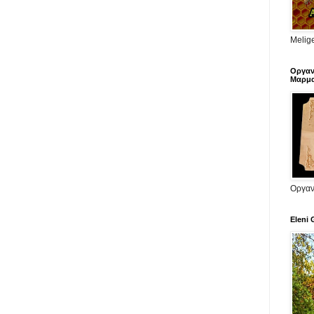
Melige
Οργαν
Μαρμα
Οργαν
Eleni 