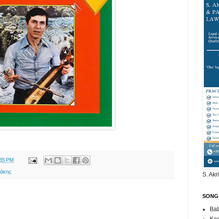
:35 PM
λάκης
S. Akr
SONG
Bab