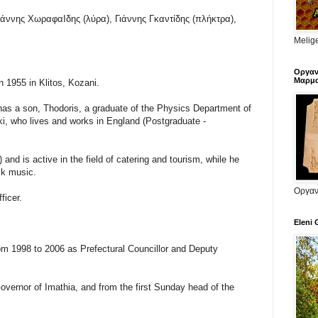
Γιάννης ΧωραφαΙδης (λύρα), Γιάννης Γκαντίδης (πλήκτρα),
Melige
Οργαν
Μαρμα
 1955 in Klitos, Kozani.
 has a son, Thodoris, a graduate of the Physics Department of
iki, who lives and works in England (Postgraduate -
nd is active in the field of catering and tourism, while he
olk music.
Οργαν
ficer.
Eleni 
om 1998 to 2006 as Prefectural Councillor and Deputy
overnor of Imathia, and from the first Sunday head of the