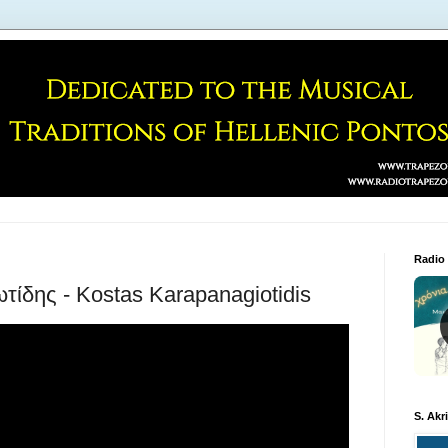
Radio
δης - Kostas Karapanagiotidis
S. Akr