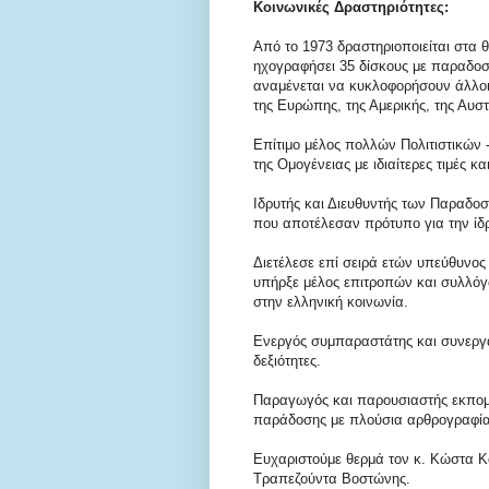
Κοινωνικές Δραστηριότητες:
Από το 1973 δραστηριοποιείται στα 
ηχογραφήσει 35 δίσκους με παραδοσ
αναμένεται να κυκλοφορήσουν άλλοι
της Ευρώπης, της Αμερικής, της Αυστ
Επίτιμο μέλος πολλών Πολιτιστικών
της Ομογένειας με ιδιαίτερες τιμές κ
Ιδρυτής και Διευθυντής των Παραδο
που αποτέλεσαν πρότυπο για την ί
Διετέλεσε επί σειρά ετών υπεύθυνο
υπήρξε μέλος επιτροπών και συλλόγ
στην ελληνική κοινωνία.
Ενεργός συμπαραστάτης και συνεργάτ
δεξιότητες.
Παραγωγός και παρουσιαστής εκπομ
παράδοσης με πλούσια αρθρογραφία
Ευχαριστούμε θερμά τον κ. Κώστα Κ
Τραπεζούντα Βοστώνης.