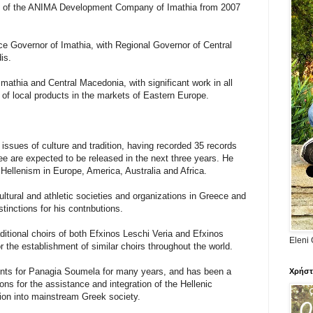
 of the ANIMA Development Company of Imathia from 2007
e Governor of Imathia, with Regional Governor of Central
is.
mathia and Central Macedonia, with significant work in all
n of local products in the markets of Eastern Europe.
issues of culture and tradition, having recorded 35 records
ree are expected to be released in the next three years. He
 Hellenism in Europe, America, Australia and Africa.
tural and athletic societies and organizations in Greece and
tinctions for his contrιbutions.
aditional choirs of both Efxinos Leschi Veria and Efxinos
Eleni 
 the establishment of similar choirs throughout the world.
vents for Panagia Soumela for many years, and has been a
Χρήστ
s for the assistance and integration of the Hellenic
nion into mainstream Greek society.