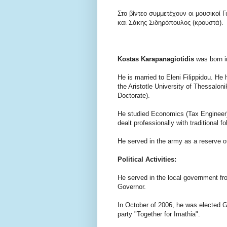
Στο βίντεο συμμετέχουν οι μουσικοί 
και Σάκης Σιδηρόπουλος (κρουστά).
Kostas Karapanagiotidis
was born in
He is married to Eleni Filippidou. He
the Aristotle University of Thessalon
Doctorate).
He studied Economics (Tax Engineer) a
dealt professionally with traditional f
He served in the army as a reserve of
Political Activities:
He served in the local government fr
Governor.
In October of 2006, he was elected G
party "Together for Imathia".