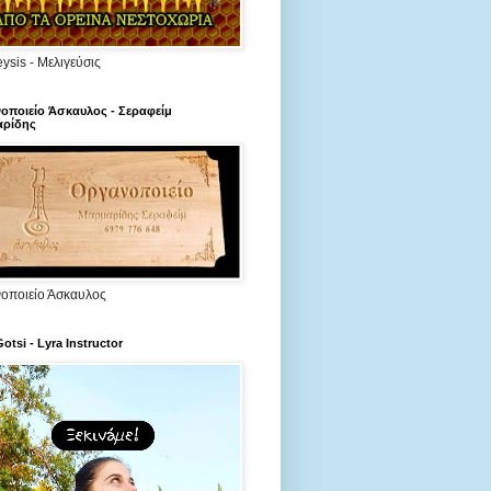
ysis - Μελιγεύσις
οποιείο Άσκαυλος - Σεραφείμ
ρίδης
οποιείο Άσκαυλος
Gotsi - Lyra Instructor