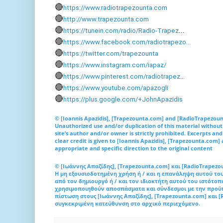
🔴
https://www.radiotrapezounta.com
🔴
http://www.trapezounta.com
🔴
...

https://tunein.com/radio/Radio-Trapez
🔴
https://www.facebook.com/radiotrapezo...
🔴
https://twitter.com/trapezounta
🔴
https://www.instagram.com/iapaz/
🔴
https://www.pinterest.com/radiotrapez...
🔴
https://www.youtube.com/apazogli
🔴
https://plus.google.com/+JohnApazidis
© [Ioannis Apazidis], [Trapezounta.com] and [RadioTrapezoun
Unauthorized use and/or duplication of this material without
site’s author and/or owner is strictly prohibited. Excerpts an
clear credit is given to [Ioannis Apazidis], [Trapezounta.com
appropriate and specific direction to the original content
© [Ιωάννης Απαζίδης], [Trapezounta.com] και [RadioTrapezou
Η μη εξουσιοδοτημένη χρήση ή / και η επανάληψη αυτού του
από τον δημιουργό ή / και τον ιδιοκτήτη αυτού του ιστότ
χρησιμοποιηθούν αποσπάσματα και σύνδεσμοι με την προϋπ
πίστωση στους [Ιωάννης Απαζίδης], [Trapezounta.com] και 
συγκεκριμένη κατεύθυνση στο αρχικό περιεχόμενο.