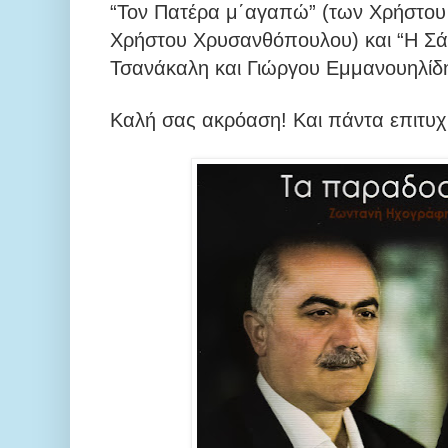
“Τον Πατέρα μ΄αγαπώ” (των Χρήστο
Χρήστου Χρυσανθόπουλου) και “Η Σάν
Τσανάκαλη και Γιώργου Εμμανουηλίδη
Καλή σας ακρόαση! Και πάντα επιτυχί