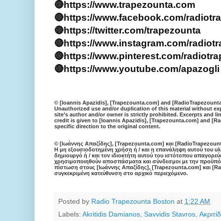
🔴https://www.trapezounta.com

🔴https://www.facebook.com/radiotra
🔴https://twitter.com/trapezounta

🔴https://www.instagram.com/radiot
🔴https://www.pinterest.com/radiotra
🔴https://www.youtube.com/apazogli
© [Ioannis Apazidis], [Trapezounta.com] and [RadioTrapezounta
Unauthorized use and/or duplication of this material without ex
site’s author and/or owner is strictly prohibited. Excerpts and l
credit is given to [Ioannis Apazidis], [Trapezounta.com] and [
specific direction to the original content.
© [Ιωάννης Απαζίδης], [Trapezounta.com] και [RadioTrapezount
Η μη εξουσιοδοτημένη χρήση ή / και η επανάληψη αυτού του υλ
δημιουργό ή / και τον ιδιοκτήτη αυτού του ιστότοπου απαγορε
χρησιμοποιηθούν αποσπάσματα και σύνδεσμοι με την προϋπόθ
πίστωση στους [Ιωάννης Απαζίδης], [Trapezounta.com] και [Ra
συγκεκριμένη κατεύθυνση στο αρχικό περιεχόμενο.
Posted by
Radio Trapezounta Boston
at
1:22 AM
Labels:
Akritidis Damianos
,
Savvidis Stavros
,
Ακριτί