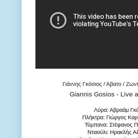
Γιάννης Γκόσιος / Άβατο / Ζω
Giannis Gosios - Live 
Λύρα: Αβραάμ Γκό
Πλήκτρα: Γιώργος Καρ
Τύμπανα: Στέφανος Πε
Νταούλι: Ηρακλής Αδ