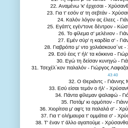
22. Αναμένω 'κ' έρχεσαι - Χρύσα
23. Για τ' εσόν α' τη σεβτάν - Χρύ
24. Καλόν λόγον ας έλεες - Γιά
25. Εγάπ'ς εγέν'τονε δέντρον - Κώ
26. Το φίλεμα σ' μελένιον - Γιά
27. Εμέν σύρ' η καρδία σ' - Γι
28. Γιαβρόπο μ' ντο χολιάσκουσ΄νε -
29. Εσύ έεις τ' ήλ' τα κόκκινα - Γι
30. Εγώ τη δείσαν κυνηγώ - Γιά
43:40
32. Ο Θεριάντς - Γιάννης
33. Εσύ είσαι τεμόν ο ήλ' - Χρύσ
34. Πάντα φίλεμαν ψαλαφώ - Γι
35. Ποτάμ' κι ορμόπον - Γιάν
36. Χιορίτσα μ' αφ'ς τα παλαλά σ' - 
37. Για τ' ολήμαυρα τ' ομμάτια σ' - Χ
38. Τ' έναν τ' άλλο αγαπούμε - Χρύσανθ