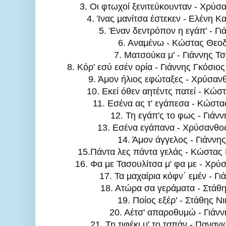
3. Οι φτωχοί ξενιτεύκουνταν - Χρύ
4. Ίνας μανίτσα έστεκεν - Ελένη 
5. Έναν δεντρόπον η εγάπ' - Γι
6. Αναμένω - Κώστας Θεο
7. Ματσούκα μ' - Γιάννης Τ
8. Κόρ' εσύ εσέν ορία - Γιάννης Γκόσιο
9. Άμον ήλιος εφώταξες - Χρύσαν
10. Εκεί όθεν αητέντς πατεί - Κώ
11. Εσένα ας τ' εγάπεσα - Κώστ
12. Τη εγάπ'ς το φως - Γιάνν
13. Εσένα εγάπανα - Χρύσανθο
14. Άμον άγγελος - Γιάννης
15.Πάντα λες πάντα γελάς - Κώστας
16. Φα με Τασουλίτσα μ' φα με - Χρ
17. Τα μαχαίρια κόφν΄ εμέν - Γι
18. Ατώρα σα γεράματα - Στάθη
19. Ποίος εξέρ' - Στάθης Ν
20. Αέτσ' απαροθυμώ - Γιάνν
21. Τη τιφέκι μ' το ταπάν - Παναγ