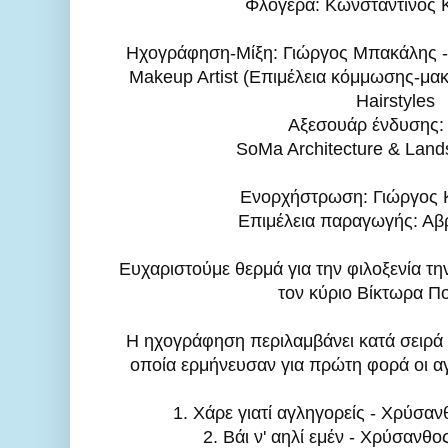
Φλογέρα: Κωνσταντίνος 
Ηχογράφηση-Μίξη: Γιώργος Μπακάλης - E
Makeup Artist (Επιμέλεια κόμμωσης-μακι
Hairstyles

Αξεσουάρ ένδυσης: 
SoMa Architecture & Land
Ενορχήστρωση: Γιώργος 
Επιμέλεια παραγωγής: Αβρ
Ευχαριστούμε θερμά για την φιλοξενία τη
τον κύριο Βίκτωρα Πολ
Η ηχογράφηση περιλαμβάνει κατά σειρά 
οποία ερμήνευσαν για πρώτη φορά οι αγ
1. Χάρε γιατί αγληγορείς - Χρύσα
2. Βάι ν' αηλί εμέν - Χρύσανθ