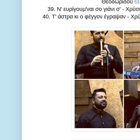
Θεοδωρίδου 
53
39. Ν' ευρίγουμ'ναι σο γιάνι σ' - Χρ
40. Τ' άστρα κι ο φέγγον έγραψαν - Χ