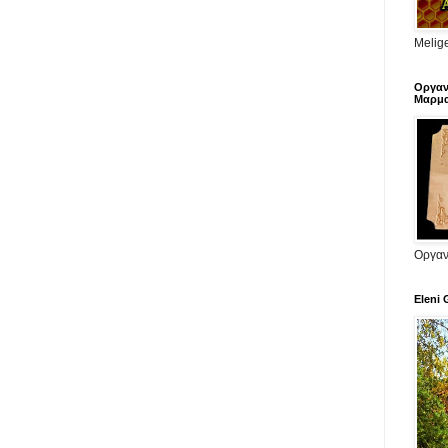
Melige
Οργαν
Μαρμα
Οργαν
Eleni 