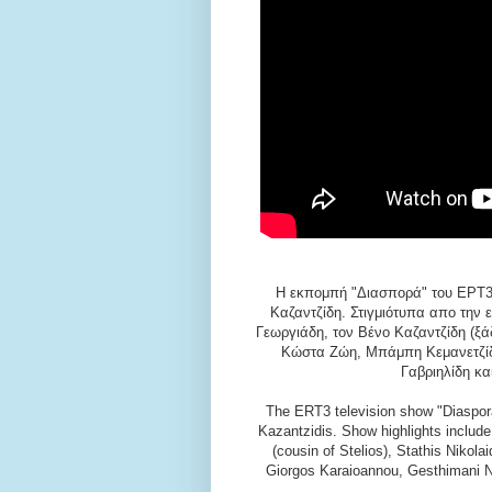
Η εκπομπή "Διασπορά" του ΕΡΤ3 
Καζαντζίδη. Στιγμιότυπα απο την 
Γεωργιάδη, τον Βένο Καζαντζίδη (ξάδ
Κώστα Ζώη, Μπάμπη Κεμανετζίδη
Γαβριηλίδη κ
The ERT3 television show "Diaspora
Kazantzidis. Show highlights include 
(cousin of Stelios), Stathis Nikol
Giorgos Karaioannou, Gesthimani Ni