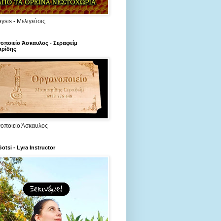
ysis - Μελιγεύσις
οποιείο Άσκαυλος - Σεραφείμ
ρίδης
οποιείο Άσκαυλος
Gotsi - Lyra Instructor