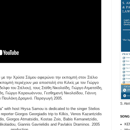
με την Χρύσα Σάμου αφιερώνει την εκπομπή στον Στέλιο
εκπομπή περιέχουν μια αποστολή στο Κιλκίς με τον Γιώργο
ελφο του Στέλιου), τους Στάθη Νικολαϊδη, Γιώργο Ατματσίδη,
, Γιώργο Καραιωάννου, Γεσθημανή Νικολαϊδου, Γιάννη
αι Παυλάκη Δραμινό. Παραγωγή 2005.
S. Akr
" with host Hrysa Samou is dedicated to the singer Stelios
reporter Giorgos Georgiadis trip to Kilkis, Venos Kazantzidis
SONG
aidis, Giorgos Atmatsidis, Kostas Zois, Babis Kemanetzidis,
kolaidou, Giannis Gavrielidis and Pavlakis Draminos. 2005
ΚΕ
production.