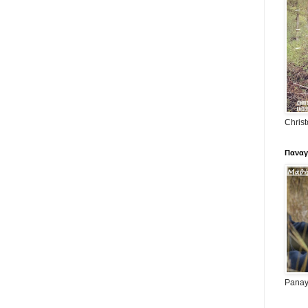
Christ
Παναγ
Panayi