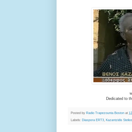
w
Dedicated to th
Posted by
Radio Trapezounta Boston
at
1
Labels:
Diaspora ERT3
,
Kazantzidis Stelio