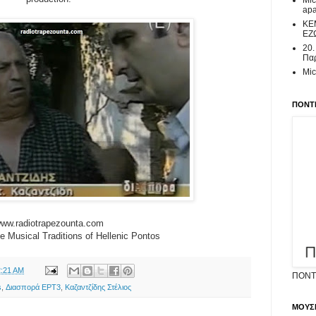
Mic
ap
ΚΕ
ΕΖ
20.
Παρ
Mic
ΠΟΝΤΙ
ww.radiotrapezounta.com
e Musical Traditions of Hellenic Pontos
2:21 AM
ΠΟΝΤΙ
s
,
Διασπορά ΕΡΤ3
,
Καζαντζίδης Στέλιος
ΜΟΥΣ