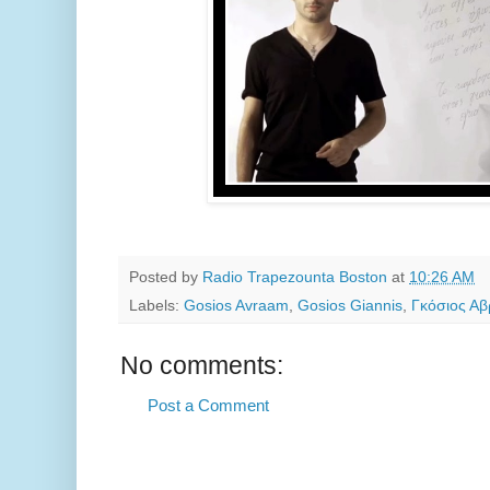
Posted by
Radio Trapezounta Boston
at
10:26 AM
Labels:
Gosios Avraam
,
Gosios Giannis
,
Γκόσιος Α
No comments:
Post a Comment