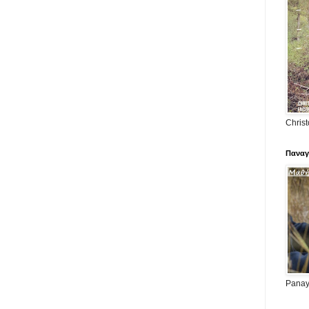
Christ
Παναγ
Panayi