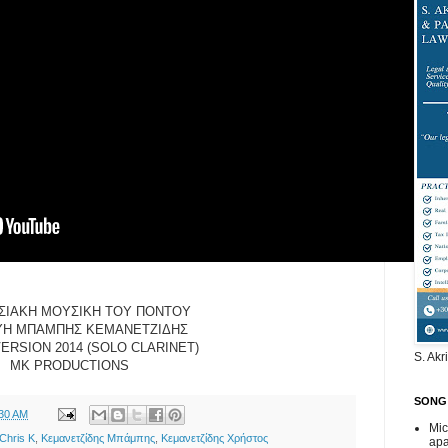
ΣΙΑΚΗ ΜΟΥΣΙΚΗ ΤΟΥ ΠΟΝΤΟΥ
ΥΗ ΜΠΑΜΠΗΣ ΚΕΜΑΝΕΤΖΙΔΗΣ
ERSION 2014 (SOLO CLARINET)
S. Akr
MK PRODUCTIONS
SONG
:30 AM
Mic
Chris K
,
Κεμανετζίδης Μπάμπης
,
Κεμανετζίδης Χρήστος
ap