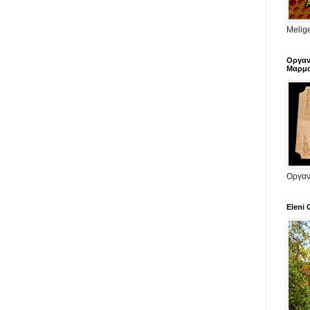
Melige
Οργαν
Μαρμα
Οργαν
Eleni 