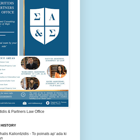
itidis & Partners Law Office
 HISTORY
halis Kaliontzidis - To poinats ap' ada ki
an