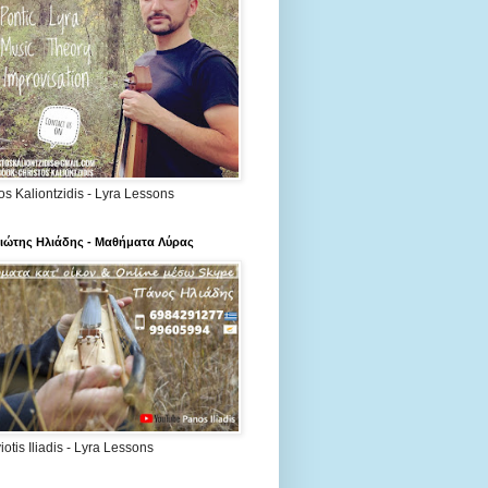
os Kaliontzidis - Lyra Lessons
ιώτης Ηλιάδης - Μαθήματα Λύρας
otis Iliadis - Lyra Lessons