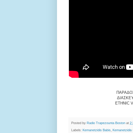
ΠΑΡΑΔΟ
ΔΙΑΣΚΕ
ETHNIC V
Posted by
Radio Trapezounta Boston
at
2
Labels:
Kemanetzidis Babis
,
Kemanetzidis 