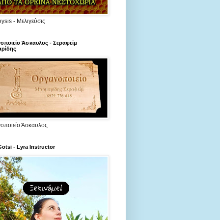
ysis - Μελιγεύσις
οποιείο Άσκαυλος - Σεραφείμ
ρίδης
οποιείο Άσκαυλος
Gotsi - Lyra Instructor