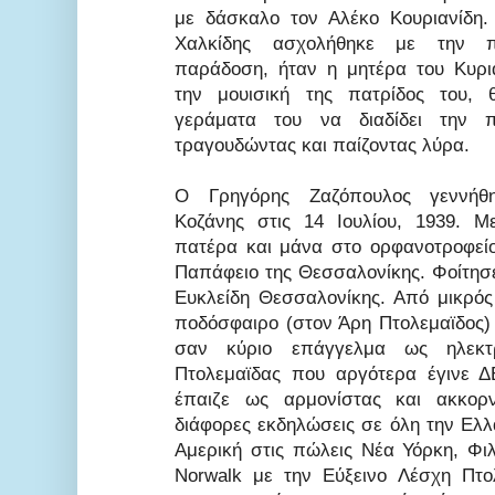
με δάσκαλο τον Αλέκο Κουριανίδη. 
Χαλκίδης ασχολήθηκε με την π
παράδοση, ήταν η μητέρα του Κυρια
την μουισική της πατρίδος του, 
γεράματα του να διαδίδει την 
τραγουδώντας και παίζοντας λύρα.
Ο Γρηγόρης Ζαζόπουλος γεννήθ
Κοζάνης στις 14 Ιουλίου, 1939. 
πατέρα και μάνα στο ορφανοτροφείο
Παπάφειο της Θεσσαλονίκης. Φοίτησ
Ευκλείδη Θεσσαλονίκης. Από μικρός
ποδόσφαιρο (στον Άρη Πτολεμαϊδος)
σαν κύριο επάγγελμα ως ηλεκτ
Πτολεμαϊδας που αργότερα έγινε 
έπαιζε ως αρμονίστας και ακκορν
διάφορες εκδηλώσεις σε όλη την Ελλ
Αμερική στις πώλεις Νέα Υόρκη, Φι
Norwalk με την Εύξεινο Λέσχη Πτο