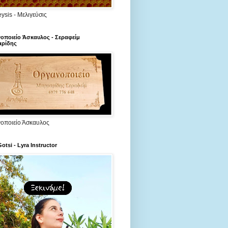
ysis - Μελιγεύσις
οποιείο Άσκαυλος - Σεραφείμ
ρίδης
οποιείο Άσκαυλος
Gotsi - Lyra Instructor