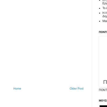
21 
Ερ
To 
Η Λ
Δημ
Mar
ΠΟΝΤΙ
Home
Older Post
ΠΟΝΤΙ
ΜΟΥΣ