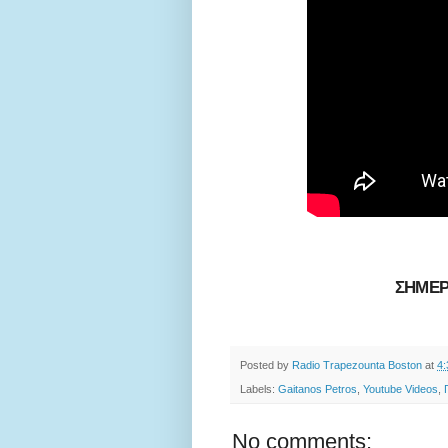
ΣΗΜΕΡ
Posted by
Radio Trapezounta Boston
at
4
Labels:
Gaitanos Petros
,
Youtube Videos
,
No comments: