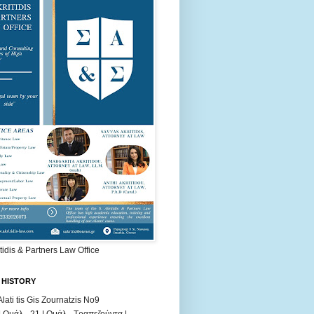
itidis & Partners Law Office
 HISTORY
Alati tis Gis Zournatzis No9