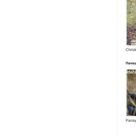
Christ
Παναγ
Panayi