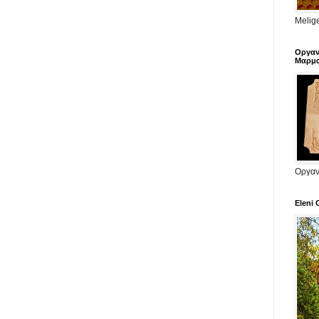
Melige
Οργαν
Μαρμα
Οργαν
Eleni 