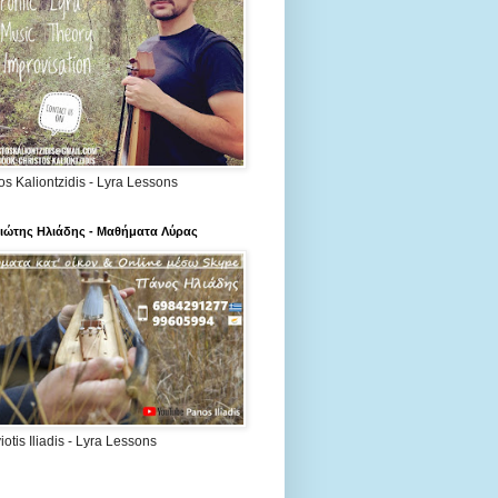
os Kaliontzidis - Lyra Lessons
ιώτης Ηλιάδης - Μαθήματα Λύρας
otis Iliadis - Lyra Lessons