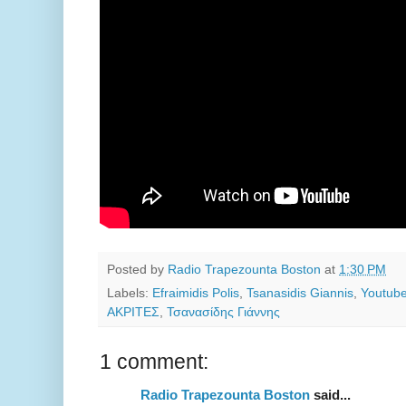
Posted by
Radio Trapezounta Boston
at
1:30 PM
Labels:
Efraimidis Polis
,
Tsanasidis Giannis
,
Youtube
ΑΚΡΙΤΕΣ
,
Τσανασίδης Γιάννης
1 comment:
Radio Trapezounta Boston
said...